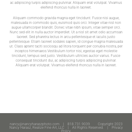
ac adipiscing turpis adipiscing pulvinar. Aliquam erat volutpat. Vivamus
eleifend rhoncus nulla in laoreet.
Aliquam commodo gravida magna eget tincidunt. Fusce nisi augue,
malesuada in commodo quis, euismod quis orci. Integer vitae nisl non
augue ullamcorper blandit. Donec vitae nibh ipsum, vitae semper orci.
Nunc sed elit in nulla auctor imperdiet. Ut a nisl sit amet odio accumsan
laoreet. Sed pharetra lectus in arcu pellentesque et iaculis justo
pellentesque. Etiam laoreet sodales sapien, id congue magna malesuada
ut. Class aptent taciti sociosqu ad litora torquent per conubia nostra, per
inceptos himenaeos.Vestibulum tortor nisi, egestas eget molestie
tincidunt, tempus sed justo. Vestibulum ultricies auctor varius. Fusce
consequat tincidunt dui, ac adipiscing turpis adipiscing pulvinar.
Aliquam erat volutpat. Vivamus eleifend rhoncus nulla in laoreet.
nancy@nancyharaszphoto.com
| 818.731.9039 Copyright 2023
Nancy Harasz, Realize Fine Art, LLC | All Rights Reserved. |
Privacy
Policy